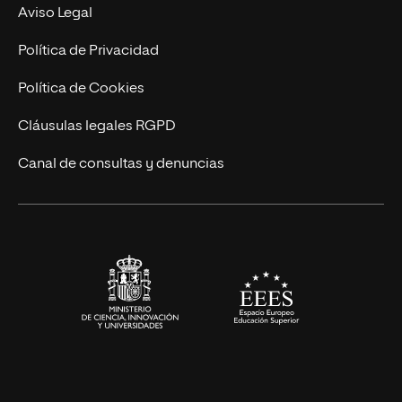
MBA
Contacto
Aviso Legal
Marketing y Comunicación
Política de Privacidad
Ingeniería
Política de Cookies
Diseño
Cláusulas legales RGPD
Ciencias de la Salud
Canal de consultas y denuncias
Artes y Humanidades