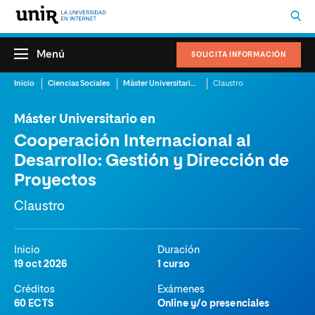
Menú
SOLICITA INFORMACIÓN
Inicio
Ciencias Sociales
Máster Universitario en Cooperación Internacional al Desarrollo: Gestión y Dirección de Proyectos
Claustro
Máster Universitario en
Cooperación Internacional al
Desarrollo: Gestión y Dirección de
Proyectos
Claustro
Inicio
Duración
19 oct 2026
1 curso
Créditos
Exámenes
60 ECTS
Online y/o presenciales