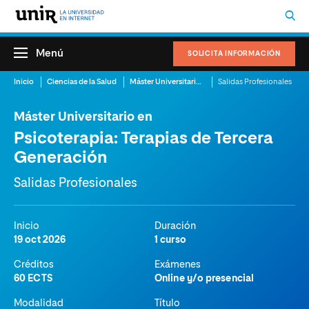
Menú
SOLICITA INFORMACIÓN
Inicio
Ciencias de la Salud
Máster Universitario en Psicoterapia: Terapias de Tercera Generación
Salidas Profesionales
Máster Universitario en
Psicoterapia: Terapias de Tercera
Generación
Salidas Profesionales
Inicio
Duración
19 oct 2026
1 curso
Créditos
Exámenes
60 ECTS
Online y/o presencial
Modalidad
Título