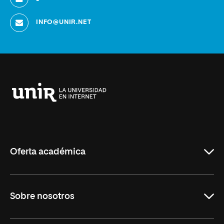
INFO@UNIR.NET
Universidad
Internacional
de
La
Rioja
Oferta académica
Educación
Sobre nosotros
Derecho
Ciencias de la Seguridad