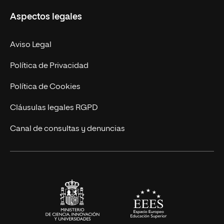
Misión y Valores
Aspectos legales
Empresa
Nuestro Equipo
MBA
Contacto
Aviso Legal
Marketing y Comunicación
Política de Privacidad
Ingeniería
Política de Cookies
Diseño
Cláusulas legales RGPD
Ciencias de la Salud
Canal de consultas y denuncias
Artes y Humanidades