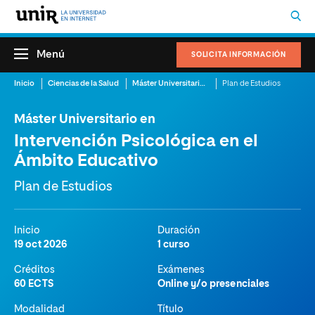
Menú
SOLICITA INFORMACIÓN
Inicio
Ciencias de la Salud
Máster Universitario en Intervención Psicológica en el Ámbito Educativo
Plan de Estudios
Máster Universitario en
Intervención Psicológica en el
Ámbito Educativo
Plan de Estudios
Inicio
Duración
19 oct 2026
1 curso
Créditos
Exámenes
60 ECTS
Online y/o presenciales
Modalidad
Título