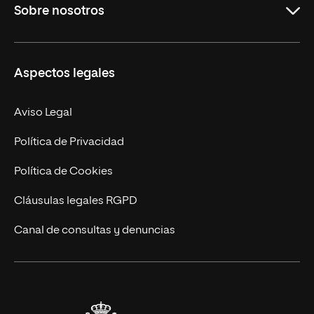
Sobre nosotros
Derecho
Ciencias de la Seguridad
Misión y Valores
Aspectos legales
Empresa
Nuestro Equipo
MBA
Contacto
Aviso Legal
Marketing y Comunicación
Política de Privacidad
Ingeniería
Política de Cookies
Diseño
Cláusulas legales RGPD
Ciencias de la Salud
Canal de consultas y denuncias
Artes y Humanidades