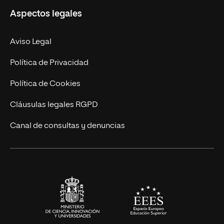
Aspectos legales
Empresa
Nuestro Equipo
MBA
Contacto
Aviso Legal
Marketing y Comunicación
Política de Privacidad
Ingeniería
Política de Cookies
Diseño
Cláusulas legales RGPD
Ciencias de la Salud
Canal de consultas y denuncias
Artes y Humanidades