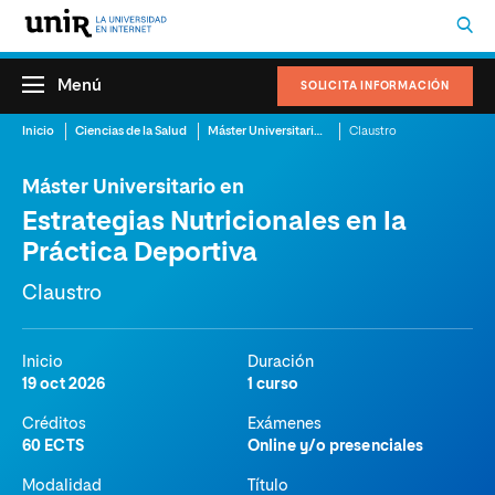
Menú
SOLICITA INFORMACIÓN
Inicio
Ciencias de la Salud
Máster Universitario en Estrategias Nutricionales en la Práctica Deportiva
Claustro
Máster Universitario en
Estrategias Nutricionales en la
Práctica Deportiva
Claustro
Inicio
Duración
19 oct 2026
1 curso
Créditos
Exámenes
60 ECTS
Online y/o presenciales
Modalidad
Título