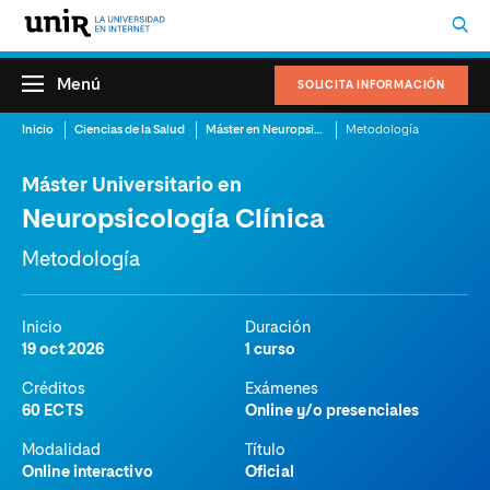
Menú
SOLICITA INFORMACIÓN
Inicio
Ciencias de la Salud
Máster en Neuropsicología Online
Metodología
Máster Universitario en
Neuropsicología Clínica
Metodología
Inicio
Duración
19 oct 2026
1 curso
Créditos
Exámenes
60 ECTS
Online y/o presenciales
Modalidad
Título
Online interactivo
Oficial