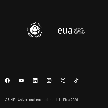
Síguenos
Síguenos
Síguenos
Síguenos
Síguenos
Síguenos
en
en
en
en
en
en
Facebook
YouTube
LinkedIn
Instagram
Twitter
Tiktok
© UNIR - Universidad Internacional de La Rioja 2026