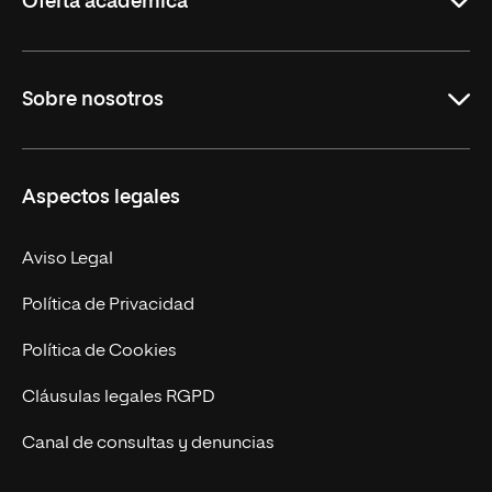
Oferta académica
Educación
Sobre nosotros
Derecho
Ciencias de la Seguridad
Misión y Valores
Aspectos legales
Empresa
Nuestro Equipo
MBA
Contacto
Aviso Legal
Marketing y Comunicación
Política de Privacidad
Ingeniería
Política de Cookies
Diseño
Cláusulas legales RGPD
Ciencias de la Salud
Canal de consultas y denuncias
Artes y Humanidades