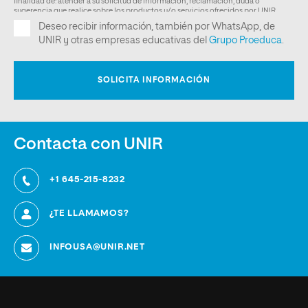
Contacta con UNIR
+1 645-215-8232
¿TE LLAMAMOS?
INFOUSA@UNIR.NET