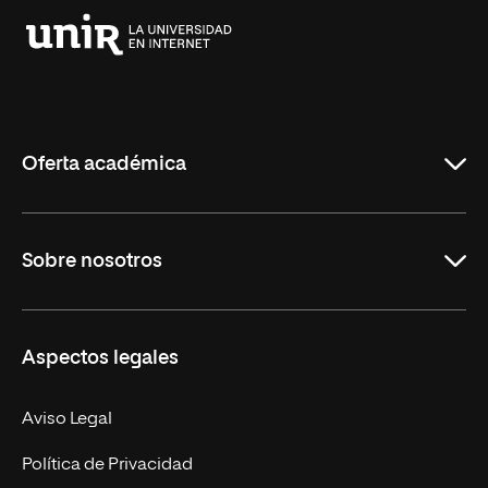
Universidad
Internacional
de
La
Rioja
Oferta académica
Educación
Sobre nosotros
Derecho
Ciencias de la Seguridad
Misión y Valores
Aspectos legales
Empresa
Nuestro Equipo
MBA
Contacto
Aviso Legal
Marketing y Comunicación
Política de Privacidad