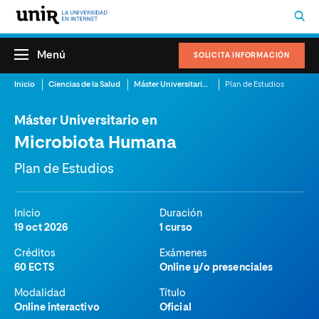
Menú
SOLICITA INFORMACIÓN
Inicio
Ciencias de la Salud
Máster Universitario en Microbiota Humana
Plan de Estudios
Máster Universitario en
Microbiota Humana
Plan de Estudios
Inicio
Duración
19 oct 2026
1 curso
Créditos
Exámenes
60 ECTS
Online y/o presenciales
Modalidad
Título
Online interactivo
Oficial