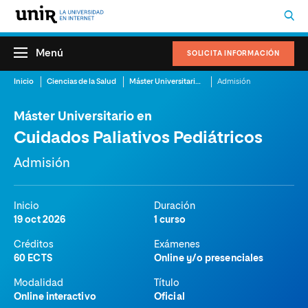
Menú
SOLICITA INFORMACIÓN
Inicio
Ciencias de la Salud
Máster Universitario en Cuidados Paliativos Pediátricos
Admisión
Máster Universitario en
Cuidados Paliativos Pediátricos
Admisión
Inicio
Duración
19 oct 2026
1 curso
Créditos
Exámenes
60 ECTS
Online y/o presenciales
Modalidad
Título
Online interactivo
Oficial