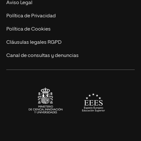
Contacto
Aviso Legal
Marketing y Comunicación
Política de Privacidad
Ingeniería
Política de Cookies
Diseño
Cláusulas legales RGPD
Ciencias de la Salud
Canal de consultas y denuncias
Artes y Humanidades