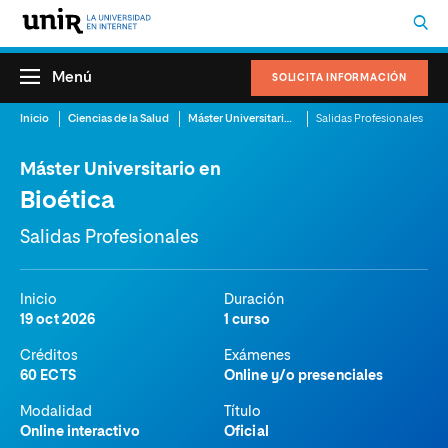
Menú
SOLICITA INFORMACIÓN
Inicio
Ciencias de la Salud
Máster Universitario en Bioética
Salidas Profesionales
Máster Universitario en
Bioética
Salidas Profesionales
Inicio
Duración
19 oct 2026
1 curso
Créditos
Exámenes
60 ECTS
Online y/o presenciales
Modalidad
Título
Online interactivo
Oficial