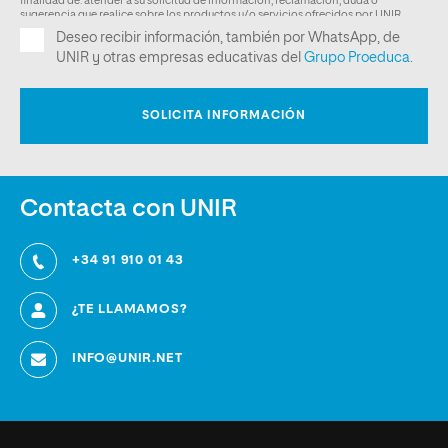
Contacta con UNIR
+34 91 910 01 43
¿TE LLAMAMOS?
INFO@UNIR.NET