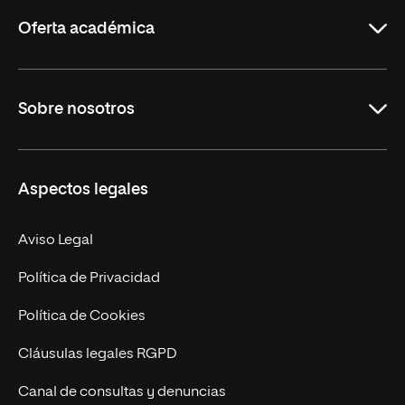
Rioja
Oferta académica
Educación
Sobre nosotros
Derecho
Ciencias de la Seguridad
Misión y Valores
Aspectos legales
Empresa
Nuestro Equipo
MBA
Contacto
Aviso Legal
Marketing y Comunicación
Política de Privacidad
Ingeniería
Política de Cookies
Diseño
Cláusulas legales RGPD
Ciencias de la Salud
Canal de consultas y denuncias