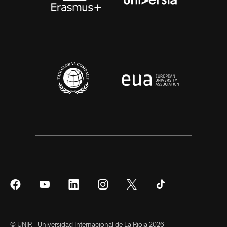
Síguenos
Síguenos
Síguenos
Síguenos
Síguenos
Síguenos
en
en
en
en
en
en
Facebook
YouTube
LinkedIn
Instagram
Twitter
Tiktok
© UNIR - Universidad Internacional de La Rioja 2026