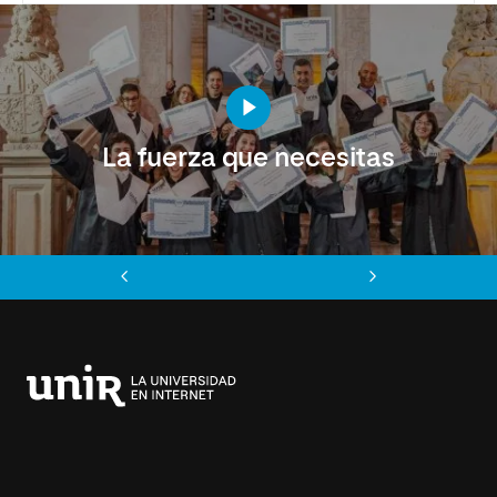
La fuerza que necesitas
Anterior
Siguiente
Universidad
Internacional
de
La
Rioja