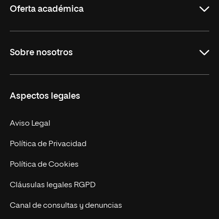
Oferta académica
Educación
Sobre nosotros
Derecho
Ciencias de la Seguridad
Misión y Valores
Aspectos legales
Empresa
Nuestro Equipo
MBA
Contacto
Aviso Legal
Marketing y Comunicación
Política de Privacidad
Ingeniería
Política de Cookies
Diseño
Cláusulas legales RGPD
Ciencias de la Salud
Canal de consultas y denuncias