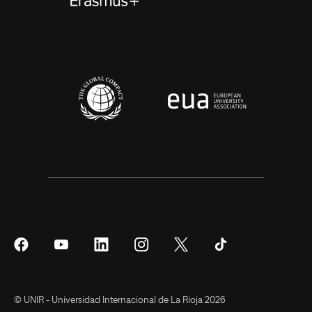
Síguenos
Síguenos
Síguenos
Síguenos
Síguenos
Síguenos
en
en
en
en
en
en
Facebook
YouTube
LinkedIn
Instagram
Twitter
Tiktok
© UNIR - Universidad Internacional de La Rioja 2026