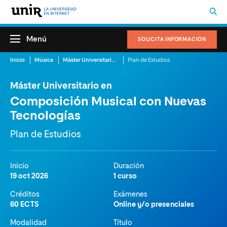
Menú
SOLICITA INFORMACIÓN
Inicio
Música
Máster Universitario en Composición Musical con Nuevas Tecnologías
Plan de Estudios
Máster Universitario en
Composición Musical con Nuevas
Tecnologías
Plan de Estudios
Inicio
Duración
19 oct 2026
1 curso
Créditos
Exámenes
60 ECTS
Online y/o presenciales
Modalidad
Título