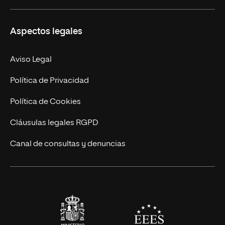
Ciencias de la Seguridad
Misión y Valores
Aspectos legales
Empresa
Nuestro Equipo
MBA
Contacto
Aviso Legal
Marketing y Comunicación
Política de Privacidad
Ingeniería
Política de Cookies
Diseño
Cláusulas legales RGPD
Ciencias de la Salud
Canal de consultas y denuncias
Artes y Humanidades