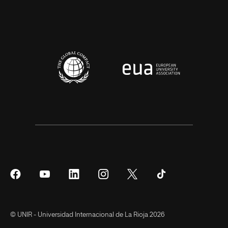
Síguenos
Síguenos
Síguenos
Síguenos
Síguenos
Síguenos
en
en
en
en
en
en
Facebook
YouTube
LinkedIn
Instagram
Twitter
Tiktok
© UNIR - Universidad Internacional de La Rioja 2026