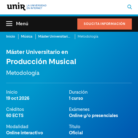
Menú
SOLICITA INFORMACIÓN
Inicio
Música
Máster Universitario en Producción Musical
Metodología
Máster Universitario en
Producción Musical
Metodología
Inicio
Duración
19 oct 2026
1 curso
Créditos
Exámenes
60 ECTS
Online y/o presenciales
Modalidad
Título
Online interactivo
Oficial