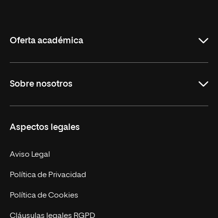
Internacional
de
La
Rioja
Oferta académica
Educación
Sobre nosotros
Derecho
Ciencias de la Seguridad
Misión y Valores
Aspectos legales
Empresa
Nuestro Equipo
MBA
Contacto
Aviso Legal
Marketing y Comunicación
Política de Privacidad
Ingeniería
Política de Cookies
Diseño
Cláusulas legales RGPD