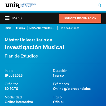
Menú
SOLICITA INFORMACIÓN
Inicio
Música
Máster Universitario en Investigación Musical
Plan de Estudios
Máster Universitario en
Investigación Musical
Plan de Estudios
Inicio
Duración
19 oct 2026
1 curso
Créditos
Exámenes
60 ECTS
Online y/o presenciales
Modalidad
Título
Online interactivo
Oficial