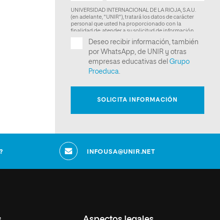
?
INFOUSA@UNIR.NET
s
Aspectos legales