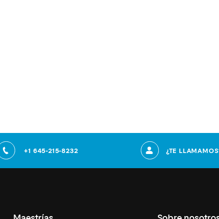
+1 645-215-8232
¿TE LLAMAMOS
Maestrías
Sobre nosotro