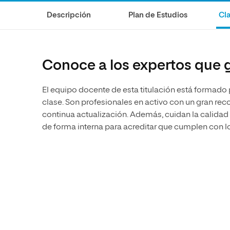
Ciencias de la Salud
Ingeniería y Tecnología
Grupo Educativo Proeduca
Descripción
Plan de Estudios
Cla
Ciencias Sociales
Diseño
Humanidades
Ciencias de la Salud
Artes
Ciencias Sociales
Conoce a los expertos que g
Música
Humanidades
El equipo docente de esta titulación está formado
Artes
clase. Son profesionales en activo con un gran r
Música
continua actualización. Además, cuidan la calidad
de forma interna para acreditar que cumplen con l