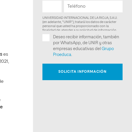
es
es
2021,
de
e
ue