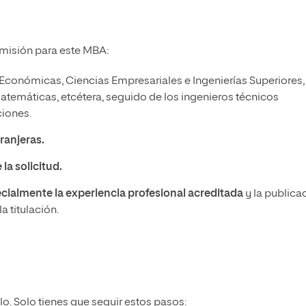
dmisión para este MBA:
Económicas, Ciencias Empresariales e Ingenierías Superiores,
atemáticas, etcétera, seguido de los ingenieros técnicos
ciones.
ranjeras.
la solicitud.
ecialmente la experiencia profesional acreditada
y la publica
a titulación.
o. Solo tienes que seguir estos pasos: