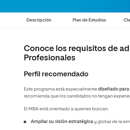
Ciencias de la Salud
Ingeniería y Tecnología
Grupo Educativo Proeduca
Ciencias Sociales
Diseño
Descripción
Plan de Estudios
Cla
Humanidades
Ciencias de la Salud
Artes
Ciencias Sociales
Música
Humanidades
Conoce los requisitos de a
Artes
Profesionales
Música
Perfil recomendado
Este programa está especialmente
diseñado para 
recomienda que los candidatos no tengan experienc
El MBA está orientado a quienes buscan:
Ampliar su visión estratégica
y global de la em