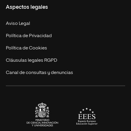
Aspectos legales
Empresa
Nuestro Equipo
MBA
Contacto
Aviso Legal
Marketing y Comunicación
Política de Privacidad
Ingeniería
Política de Cookies
Diseño
Cláusulas legales RGPD
Ciencias de la Salud
Canal de consultas y denuncias
Artes y Humanidades