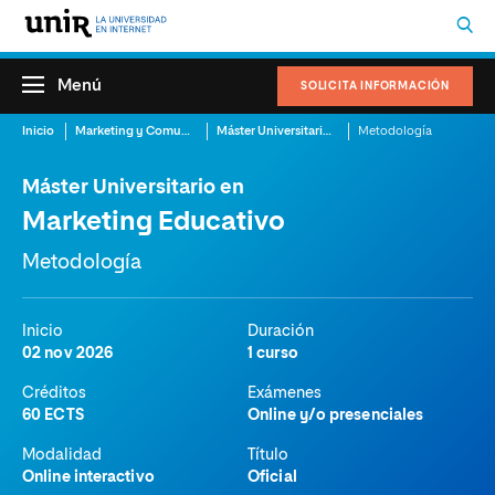
Menú
SOLICITA INFORMACIÓN
Inicio
Marketing y Comunicación
Máster Universitario en Marketing Educativo
Metodología
Máster Universitario en
Marketing Educativo
Metodología
Inicio
Duración
02 nov 2026
1 curso
Créditos
Exámenes
60 ECTS
Online y/o presenciales
Modalidad
Título
Online interactivo
Oficial