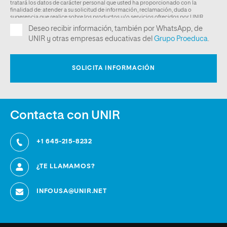
Contacta con UNIR
+1 645-215-8232
¿TE LLAMAMOS?
INFOUSA@UNIR.NET