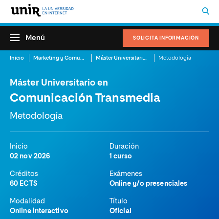
Menú
SOLICITA INFORMACIÓN
Inicio
Marketing y Comunicación
Máster Universitario en Comunicación Transmedia
Metodología
Máster Universitario en
Comunicación Transmedia
Metodología
Inicio
Duración
02 nov 2026
1 curso
Créditos
Exámenes
60 ECTS
Online y/o presenciales
Modalidad
Título
Online interactivo
Oficial