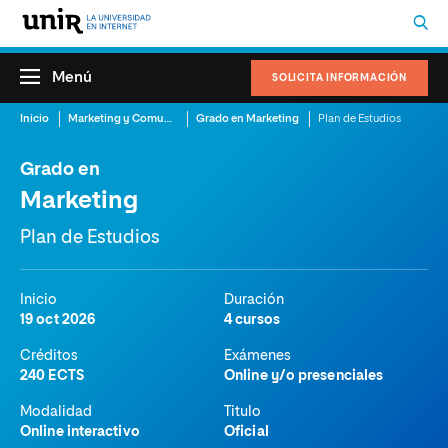
Menú
SOLICITA INFORMACIÓN
Inicio
Marketing y Comunicación
Grado en Marketing
Plan de Estudios
Grado en
Marketing
Plan de Estudios
Inicio
Duración
19 oct 2026
4 cursos
Créditos
Exámenes
240 ECTS
Online y/o presenciales
Modalidad
Titulo
Online interactivo
Oficial