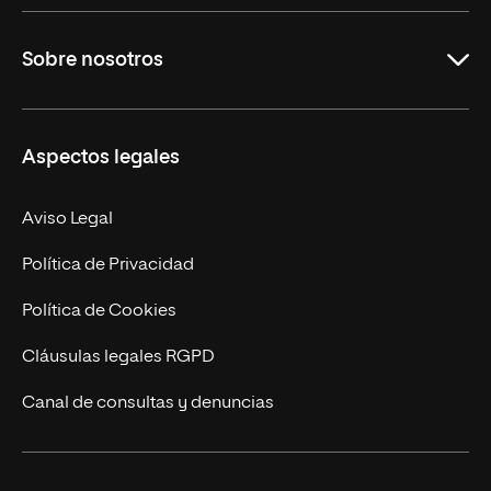
Educación
Sobre nosotros
Derecho
Ciencias de la Seguridad
Misión y Valores
Aspectos legales
Empresa
Nuestro Equipo
MBA
Contacto
Aviso Legal
Marketing y Comunicación
Política de Privacidad
Ingeniería
Política de Cookies
Diseño
Cláusulas legales RGPD
Ciencias de la Salud
Canal de consultas y denuncias
Artes y Humanidades