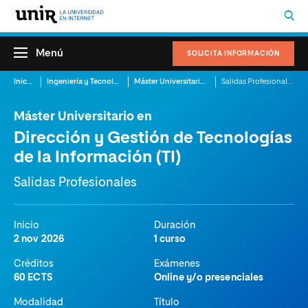
Menú
SOLICITA INFORMACIÓN
Inicio
Ingeniería y Tecnología
Máster Universitario en Dirección y Gestión de Tecnologías de la Información (TI)
Salidas Profesionales
Máster Universitario en
Dirección y Gestión de Tecnologías
de la Información (TI)
Salidas Profesionales
Inicio
Duración
2 nov 2026
1 curso
Créditos
Exámenes
60 ECTS
Online y/o presenciales
Modalidad
Título