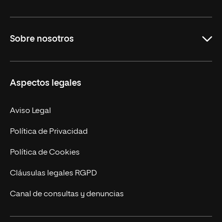
Educación
Sobre nosotros
Derecho
Ciencias de la Seguridad
Misión y Valores
Aspectos legales
Empresa
Nuestro Equipo
MBA
Contacto
Aviso Legal
Marketing y Comunicación
Política de Privacidad
Ingeniería
Política de Cookies
Diseño
Cláusulas legales RGPD
Ciencias de la Salud
Canal de consultas y denuncias
Artes y Humanidades