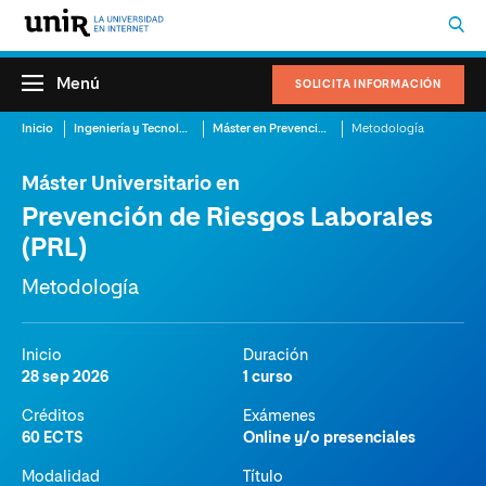
Menú
SOLICITA INFORMACIÓN
Inicio
Ingeniería y Tecnología
Máster en Prevención de Riesgos Laborales (PRL) Online
Metodología
Máster Universitario en
Prevención de Riesgos Laborales
(PRL)
Metodología
Inicio
Duración
28 sep 2026
1 curso
Créditos
Exámenes
60 ECTS
Online y/o presenciales
Modalidad
Título