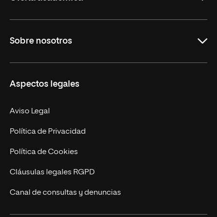
Educación
Sobre nosotros
Derecho
Ciencias de la Seguridad
Misión y Valores
Aspectos legales
Empresa
Nuestro Equipo
MBA
Contacto
Aviso Legal
Marketing y Comunicación
Política de Privacidad
Ingeniería
Política de Cookies
Diseño
Cláusulas legales RGPD
Ciencias de la Salud
Canal de consultas y denuncias
Artes y Humanidades