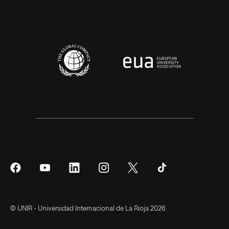
Síguenos
Síguenos
Síguenos
Síguenos
Síguenos
Síguenos
en
en
en
en
en
en
Facebook
YouTube
LinkedIn
Instagram
Twitter
Tiktok
© UNIR - Universidad Internacional de La Rioja 2026