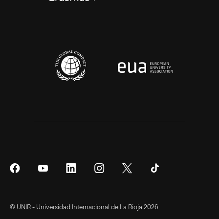
Síguenos
Síguenos
Síguenos
Síguenos
Síguenos
Síguenos
en
en
en
en
en
en
Facebook
YouTube
LinkedIn
Instagram
Twitter
Tiktok
© UNIR - Universidad Internacional de La Rioja 2026