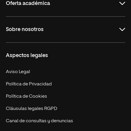
Oferta académica
Educación
Sobre nosotros
Derecho
Ciencias de la Seguridad
Misión y Valores
Aspectos legales
Empresa
Nuestro Equipo
MBA
Contacto
Aviso Legal
Marketing y Comunicación
Política de Privacidad
Ingeniería
Política de Cookies
Diseño
Cláusulas legales RGPD
Ciencias de la Salud
Canal de consultas y denuncias
Artes y Humanidades