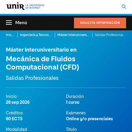
Menú
SOLICITA INFORMACIÓN
Inicio
Ingeniería y Tecnología
Máster Interuniversitario en Mecánica de Fluidos Computacional (CFD)
Salidas Profesionales
Máster Interuniversitario en
Mecánica de Fluidos
Computacional (CFD)
Salidas Profesionales
Inicio
Duración
28 sep 2026
1 curso
Créditos
Exámenes
60 ECTS
Online y/o presenciales
Modalidad
Título