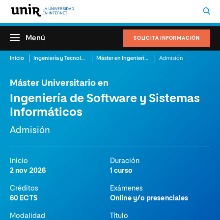
Menú
SOLICITA INFORMACIÓN
Inicio
Ingeniería y Tecnología
Máster en Ingeniería Software Online
Admisión
Máster Universitario en
Ingeniería de Software y Sistemas
Informáticos
Admisión
Inicio
Duración
2 nov 2026
1 curso
Créditos
Exámenes
60 ECTS
Online y/o presenciales
Modalidad
Título