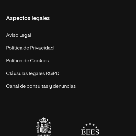
Ciencias de la Seguridad
Misión y Valores
Aspectos legales
Empresa
Nuestro Equipo
MBA
Contacto
Aviso Legal
Marketing y Comunicación
Política de Privacidad
Ingeniería
Política de Cookies
Diseño
Cláusulas legales RGPD
Ciencias de la Salud
Canal de consultas y denuncias
Artes y Humanidades