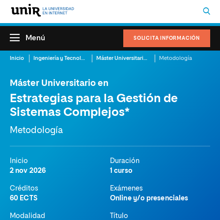
Menú
SOLICITA INFORMACIÓN
Inicio
Ingeniería y Tecnología
Máster Universitario en Estrategias para la Gestión de Sistemas Complejos
Metodología
Máster Universitario en
Estrategias para la Gestión de
Sistemas Complejos*
Metodología
Inicio
Duración
2 nov 2026
1 curso
Créditos
Exámenes
60 ECTS
Online y/o presenciales
Modalidad
Título