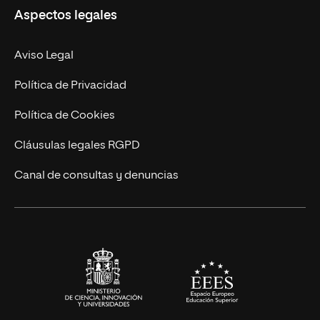
Aspectos legales
Empresa
Nuestro Equipo
MBA
Contacto
Aviso Legal
Marketing y Comunicación
Política de Privacidad
Ingeniería
Política de Cookies
Diseño
Cláusulas legales RGPD
Ciencias de la Salud
Canal de consultas y denuncias
Artes y Humanidades