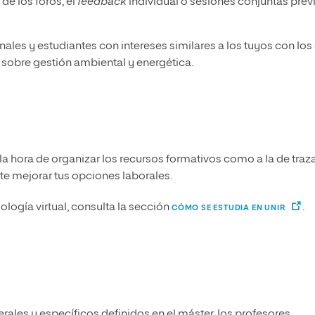
de los foros, el
feedback
individual o sesiones conjuntas prev
ales y estudiantes con intereses similares a los tuyos con los
sobre gestión ambiental y energética.
a hora de organizar los recursos formativos como a la de traz
te mejorar tus opciones laborales.
logía virtual, consulta la sección
.
CÓMO SE ESTUDIA EN UNIR
erales y específicos definidos en el máster, los profesores