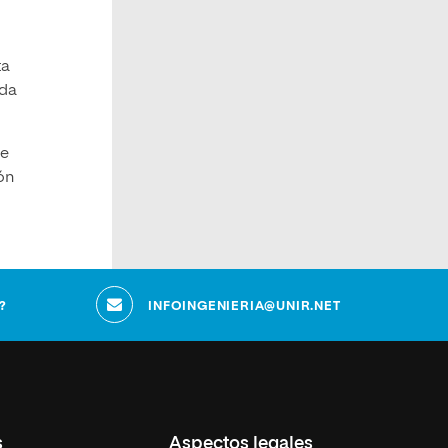
ta
ada
de
ón
?
INFOINGENIERIA@UNIR.NET
s
Aspectos legales