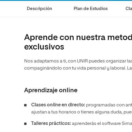
Ciencias de la Salud
Ingeniería y Tecnología
Grupo Educativo Proeduca
Descripción
Plan de Estudios
Cla
Ciencias Sociales
Diseño
Humanidades
Ciencias de la Salud
Artes
Ciencias Sociales
Aprende con nuestra metodol
Música
Humanidades
exclusivos
Artes
Nos adaptamos a ti, con UNIR puedes organizar las
Música
compaginándolo con tu vida personal y laboral. La
Aprendizaje
online
Clases
online
en directo:
programadas con antel
ajustan a tus horarios o tienes alguna duda, pu
Talleres prácticos:
aprenderás el software SimaP