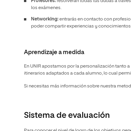
Profesores:
resolverán todas tus dudas a través 
los exámenes.
Networking:
entrarás en contacto con profesion
poder compartir experiencias y conocimientos 
Aprendizaje a medida
En UNIR apostamos por la personalización tanto a l
itinerarios adaptados a cada alumno, lo cual permi
Si necesitas más información sobre nuestra metodo
Sistema de evaluación
Para conocer el nivel de logro de los objetivos gen