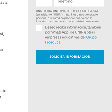
rás a
al,
se
arte
n