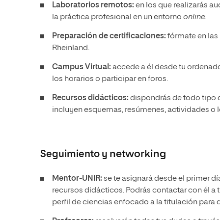
Laboratorios remotos:
en los que realizarás aud
la práctica profesional en un entorno
online.
Preparación de certificaciones:
fórmate en las
Rheinland.
Campus Virtual:
accede a él desde tu ordenador u
los horarios o participar en foros.
Recursos didácticos:
dispondrás de todo tipo 
incluyen esquemas, resúmenes, actividades o l
Seguimiento y
networking
Mentor-UNIR:
se te asignará desde el primer dí
recursos didácticos. Podrás contactar con él a t
perfil de ciencias enfocado a la titulación para