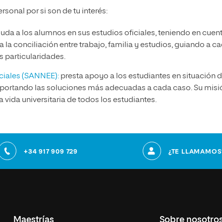
onal por si son de tu interés:
yuda a los alumnos en sus estudios oficiales, teniendo en cuen
ta la conciliación entre trabajo, familia y estudios, guiando a c
s particularidades.
eciales (SANNEE):
presta apoyo a los estudiantes en situación 
aportando las soluciones más adecuadas a cada caso. Su misi
la vida universitaria de todos los estudiantes.
+34 917 909 729
¿TE LLAMAMOS
Maestrías
Sobre nosotro