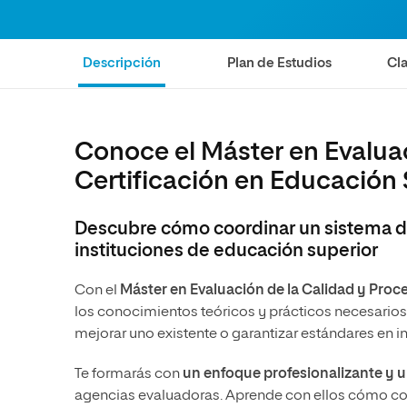
Ciencias de la Salud
Ingeniería y Tecnología
Grupo Educativo Proeduca
Ciencias Sociales
Diseño
Descripción
Plan de Estudios
Cla
Humanidades
Ciencias de la Salud
Artes
Ciencias Sociales
Música
Humanidades
Conoce el Máster en Evaluac
Artes
Certificación en Educación 
Música
Descubre cómo coordinar un sistema de
instituciones de educación superior
Con el
Máster en Evaluación de la Calidad y Proc
los conocimientos teóricos y prácticos necesarios
mejorar uno existente o garantizar estándares en i
Te formarás con
un enfoque profesionalizante y u
agencias evaluadoras. Aprende con ellos cómo coo