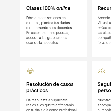
Clases 100%
online
Recur
Fórmate con sesiones en
Accede 
directo y plantea tus dudas
Virtual,
directamente a los docentes.
online
co
En caso de que no puedas,
las clase
accede a las grabaciones
compañ
cuando lo necesites.
foros de
Resolución de casos
Segu
prácticos
perso
Da respuesta a supuestos
Nuestro
reales a los que te enfrentarás
acompañ
en tu día a día como profesional
curso ví