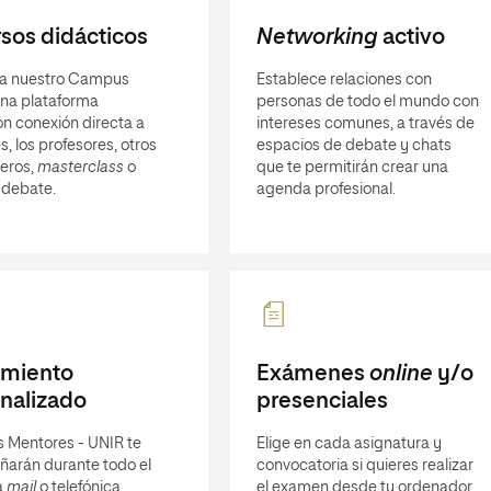
sos didácticos
Networking
activo
a nuestro Campus
Establece relaciones con
 una plataforma
personas de todo el mundo con
n conexión directa a
intereses comunes, a través de
s, los profesores, otros
espacios de debate y chats
eros,
masterclass
o
que te permitirán crear una
 debate.
agenda profesional.
imiento
Exámenes
online
y/o
nalizado
presenciales
s Mentores - UNIR te
Elige en cada asignatura y
arán durante todo el
convocatoria si quieres realizar
a
mail
o telefónica.
el examen desde tu ordenador