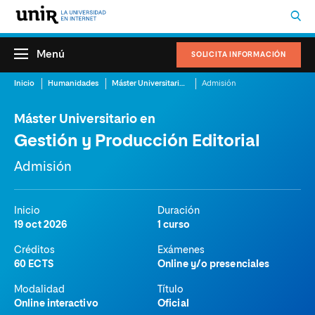
Menú
SOLICITA INFORMACIÓN
Inicio
Humanidades
Máster Universitario en Gestión y Producción Editorial
Admisión
Máster Universitario en
Gestión y Producción Editorial
Admisión
Inicio
Duración
19 oct 2026
1 curso
Créditos
Exámenes
60 ECTS
Online y/o presenciales
Modalidad
Título
Online interactivo
Oficial