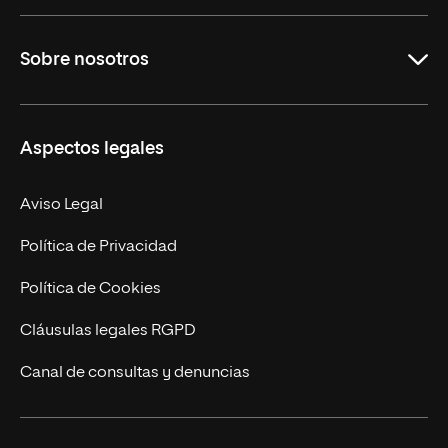
Educación
Sobre nosotros
Derecho
Ciencias de la Seguridad
Misión y Valores
Aspectos legales
Empresa
Nuestro Equipo
MBA
Contacto
Aviso Legal
Marketing y Comunicación
Política de Privacidad
Ingeniería
Política de Cookies
Diseño
Cláusulas legales RGPD
Ciencias de la Salud
Canal de consultas y denuncias
Artes y Humanidades