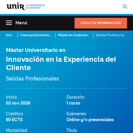
Menú
SOLICITA INFORMACIÓN
Inicio
Ciencias Económicas
Máster en Customer Experience Management
Salidas Profesionales
Máster Universitario en
Innovación en la Experiencia del
Cliente
Salidas Profesionales
Inicio
Duración
02 nov 2026
1 curso
Créditos
Exámenes
60 ECTS
Online y/o presenciales
Modalidad
Título