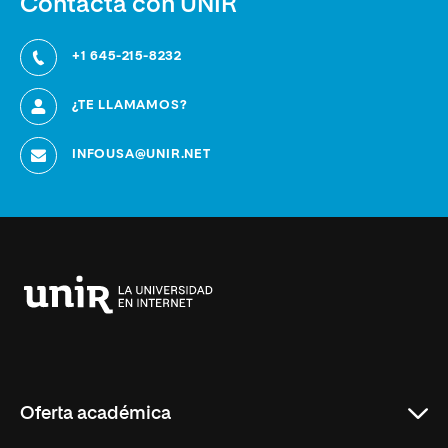
Contacta con UNIR
+1 645-215-8232
¿TE LLAMAMOS?
INFOUSA@UNIR.NET
Universidad
Internacional
de
La
Rioja
Oferta académica