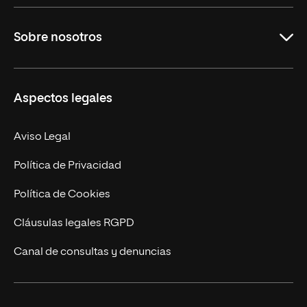
Educación
Sobre nosotros
Derecho
Ciencias de la Seguridad
Misión y Valores
Aspectos legales
Empresa
Nuestro Equipo
MBA
Contacto
Aviso Legal
Marketing y Comunicación
Política de Privacidad
Ingeniería
Política de Cookies
Diseño
Cláusulas legales RGPD
Ciencias de la Salud
Canal de consultas y denuncias
Artes y Humanidades