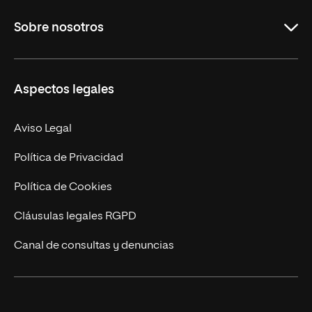
Educación
Sobre nosotros
Derecho
Ciencias de la Seguridad
Misión y Valores
Aspectos legales
Empresa
Nuestro Equipo
MBA
Contacto
Aviso Legal
Marketing y Comunicación
Política de Privacidad
Ingeniería
Política de Cookies
Diseño
Cláusulas legales RGPD
Ciencias de la Salud
Canal de consultas y denuncias
Artes y Humanidades