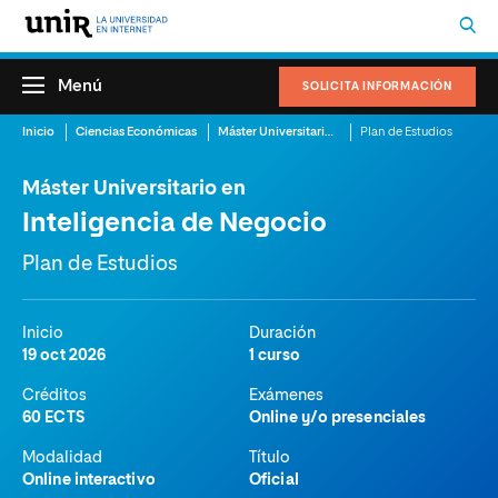
Menú
SOLICITA INFORMACIÓN
Inicio
Ciencias Económicas
Máster Universitario en Inteligencia de Negocio
Plan de Estudios
Máster Universitario en
Inteligencia de Negocio
Plan de Estudios
Inicio
Duración
19 oct 2026
1 curso
Créditos
Exámenes
60 ECTS
Online y/o presenciales
Modalidad
Título
Online interactivo
Oficial