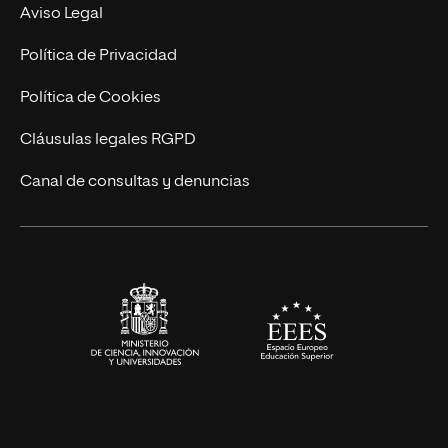
MBA
Contacto
Aviso Legal
Marketing y Comunicación
Política de Privacidad
Ingeniería
Política de Cookies
Diseño
Cláusulas legales RGPD
Ciencias de la Salud
Canal de consultas y denuncias
Artes y Humanidades