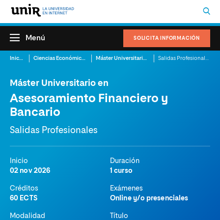
Menú
SOLICITA INFORMACIÓN
Inicio
Ciencias Económicas
Máster Universitario en Asesoramiento Financiero y Bancario
Salidas Profesionales
Máster Universitario en
Asesoramiento Financiero y
Bancario
Salidas Profesionales
Inicio
Duración
02 nov 2026
1 curso
Créditos
Exámenes
60 ECTS
Online y/o presenciales
Modalidad
Título