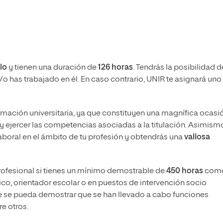
io
y tienen una duración de
126 horas
. Tendrás la posibilidad d
/o has trabajado en él. En caso contrario, UNIR te asignará uno 
rmación universitaria, ya que constituyen una magnífica ocasi
r y ejercer las competencias asociadas a la titulación. Asimism
laboral en el ámbito de tu profesión y obtendrás una
valiosa
rofesional si tienes un mínimo demostrable de
450 horas
com
, orientador escolar o en puestos de intervención socio
ue se pueda demostrar que se han llevado a cabo funciones
e otros.