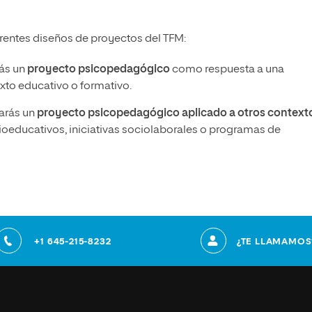
erentes diseños de proyectos del TFM:
rás un
proyecto psicopedagógico
como respuesta a una
xto educativo o formativo.
larás un
proyecto psicopedagógico aplicado a otros context
educativos, iniciativas sociolaborales o programas de
+1 645-215-8232
¿TE LLAMAMOS