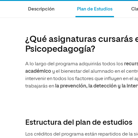
Ciencias de la Salud
Ingeniería y Tecnología
Grupo Educativo Proeduca
Descripción
Plan de Estudios
Cla
Ciencias Sociales
Diseño
Humanidades
Ciencias de la Salud
Artes
Ciencias Sociales
¿Qué asignaturas cursarás en
Música
Humanidades
Psicopedagogía?
Artes
A lo largo del programa adquirirás todos los
recur
Música
académico
y el bienestar del alumnado en el cent
intervenir en todos los factores que influyen en el
trabajarás en
la prevención, la detección y la int
Estructura del plan de estudios
Los créditos del programa están repartidos de la s