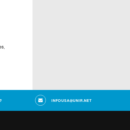
os
,
?
INFOUSA@UNIR.NET