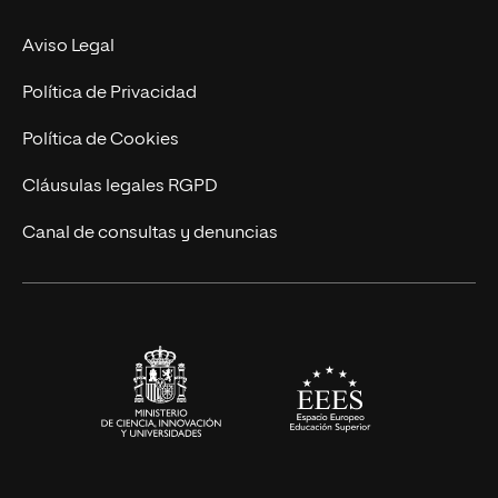
MBA
Contacto
Aviso Legal
Marketing y Comunicación
Política de Privacidad
Ingeniería
Política de Cookies
Diseño
Cláusulas legales RGPD
Ciencias de la Salud
Canal de consultas y denuncias
Artes y Humanidades