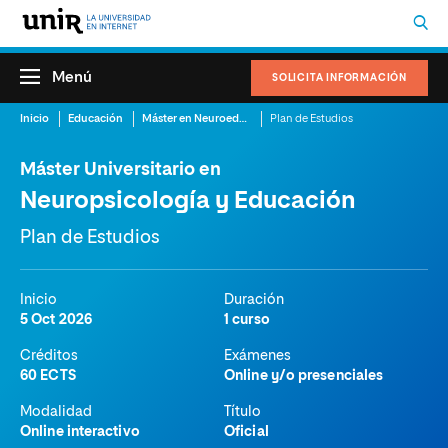
Menú
SOLICITA INFORMACIÓN
Inicio
Educación
Máster en Neuroeducación
Plan de Estudios
Máster Universitario en
Neuropsicología y Educación
Plan de Estudios
Inicio
Duración
5 Oct 2026
1 curso
Créditos
Exámenes
60 ECTS
Online y/o presenciales
Modalidad
Título
Online interactivo
Oficial