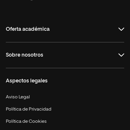
Universidad
Internacional
de
La
Rioja
Oferta académica
Educación
Sobre nosotros
Derecho
Ciencias de la Seguridad
Misión y Valores
Aspectos legales
Empresa
Nuestro Equipo
MBA
Contacto
Aviso Legal
Marketing y Comunicación
Política de Privacidad
Ingeniería
Política de Cookies