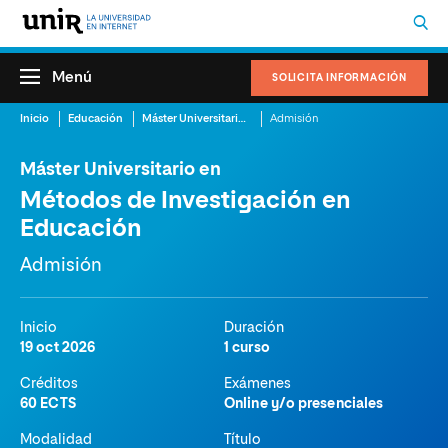
Menú
SOLICITA INFORMACIÓN
Inicio
Educación
Máster Universitario en Métodos de Investigación en Educación
Admisión
Máster Universitario en
Métodos de Investigación en
Educación
Admisión
Inicio
Duración
19 oct 2026
1 curso
Créditos
Exámenes
60 ECTS
Online y/o presenciales
Modalidad
Título