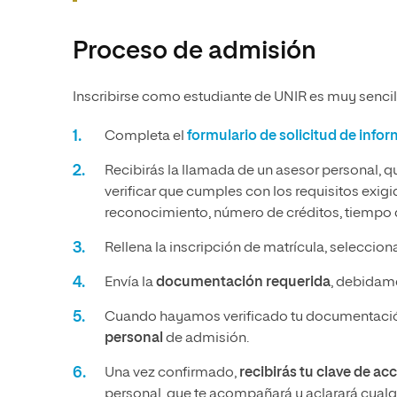
Proceso de admisión
Inscribirse como estudiante de UNIR es muy sencill
Completa el
formulario de solicitud de info
Recibirás la llamada de un asesor personal, q
verificar que cumples con los requisitos exig
reconocimiento, número de créditos, tiempo q
Rellena la inscripción de matrícula, seleccio
Envía la
documentación requerida
, debidame
Cuando hayamos verificado tu documentació
personal
de admisión.
Una vez confirmado,
recibirás tu clave de ac
personal, que te acompañará y aclarará cualqu