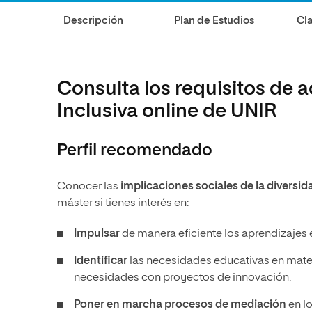
Ciencias de la Salud
Ingeniería y Tecnología
Grupo Educativo Proeduca
Descripción
Plan de Estudios
Cla
Ciencias Sociales
Diseño
Humanidades
Ciencias de la Salud
Artes
Ciencias Sociales
Consulta los requisitos de 
Música
Humanidades
Inclusiva online de UNIR
Artes
Perfil recomendado
Música
Conocer las
implicaciones sociales de la diversida
máster si tienes interés en:
Impulsar
de manera eficiente los aprendizajes 
Identificar
las necesidades educativas en mater
necesidades con proyectos de innovación.
Poner en marcha procesos de mediación
en lo