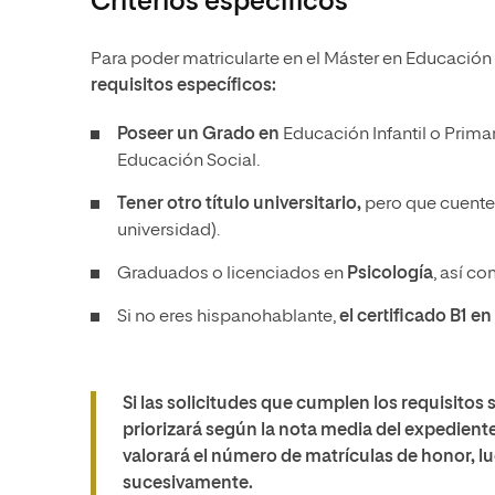
Criterios específicos
Para poder matricularte en el Máster en Educación
requisitos específicos:
Poseer un Grado
en
Educación Infantil o Prim
Educación Social.
Tener otro título universitario,
pero que cuenten
universidad).
Graduados o licenciados en
Psicología
, así c
Si no eres hispanohablante,
el certificado B1 e
Si las solicitudes que cumplen los requisitos 
priorizará según la nota media del expedien
valorará el número de matrículas de honor, lu
sucesivamente.