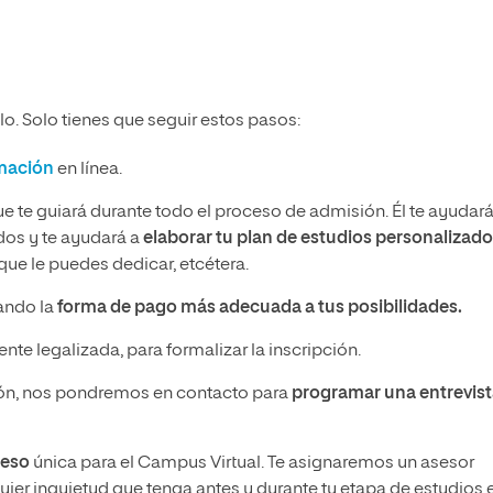
o. Solo tienes que seguir estos pasos:
rmación
en línea.
ue te guiará durante todo el proceso de admisión. Él te ayudará
idos y te ayudará a
elaborar tu plan de estudios personalizado
ue le puedes dedicar, etcétera.
nando la
forma de pago más adecuada a tus posibilidades.
nte legalizada, para formalizar la inscripción.
n, nos pondremos en contacto para
programar una entrevis
ceso
única para el Campus Virtual. Te asignaremos un asesor
ier inquietud que tenga antes y durante tu etapa de estudios 