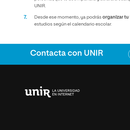
UNIR.
Desde ese momento, ya podrás
organizar t
estudios según el calendario escolar.
Contacta con UNIR
Universidad
Internacional
de
La
Rioja