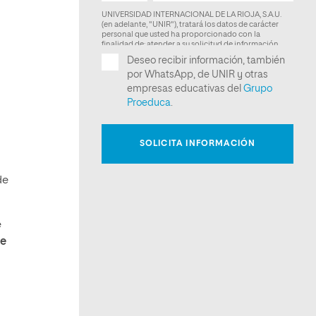
de
e
ue