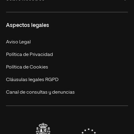
Derecho
Ciencias de la Seguridad
Misión y Valores
Aspectos legales
Empresa
Nuestro Equipo
MBA
Contacto
Aviso Legal
Marketing y Comunicación
Política de Privacidad
Ingeniería
Política de Cookies
Diseño
Cláusulas legales RGPD
Ciencias de la Salud
Canal de consultas y denuncias
Artes y Humanidades