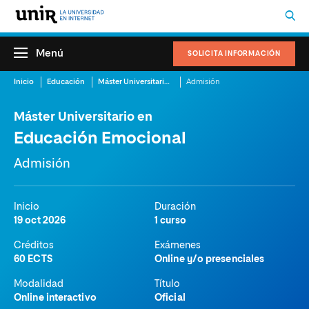
Menú
SOLICITA INFORMACIÓN
Inicio
Educación
Máster Universitario en Educación Emocional
Admisión
Máster Universitario en
Educación Emocional
Admisión
Inicio
Duración
19 oct 2026
1 curso
Créditos
Exámenes
60 ECTS
Online y/o presenciales
Modalidad
Título
Online interactivo
Oficial