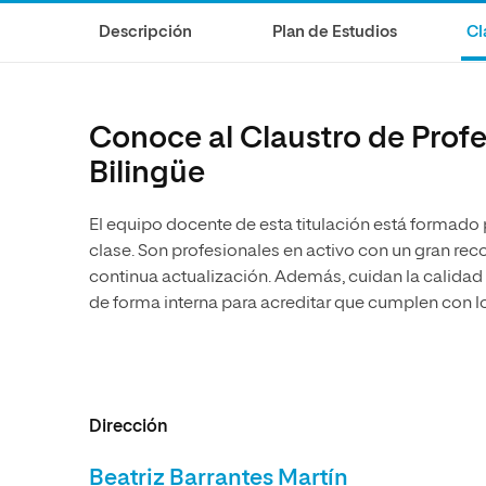
Ciencias de la Salud
Ingeniería y Tecnología
Grupo Educativo Proeduca
Descripción
Plan de Estudios
Cl
Ciencias Sociales
Diseño
Humanidades
Ciencias de la Salud
Artes
Ciencias Sociales
Conoce al Claustro de Prof
Música
Humanidades
Bilingüe
Artes
El equipo docente de esta titulación está formado
Música
clase. Son profesionales en activo con un gran r
continua actualización. Además, cuidan la calidad
de forma interna para acreditar que cumplen con l
Dirección
Beatriz Barrantes Martín