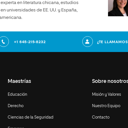
 experta en literatura chicana, estudios
en universidades de EE. UU. y España,
teamericana.
+1 645-215-8232
¿TE LLAMAMOS
Maestrías
Sobre nosotro
Educación
Misión y Valores
Derecho
Nuestro Equipo
Ciencias de la Seguridad
Contacto