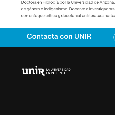
Doctora en Filología por la Universidad de Arizona,
de género e indigenismo. Docente e investigadora 
con enfoque crítico y decolonial en literatura nor
Contacta con UNIR
Universidad
Internacional
de
La
Rioja