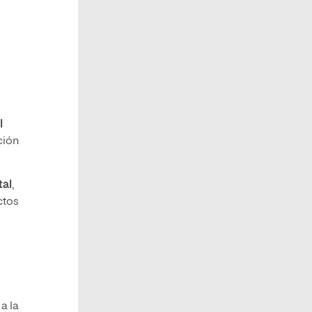
l
l
ción
tal
,
ctos
a la