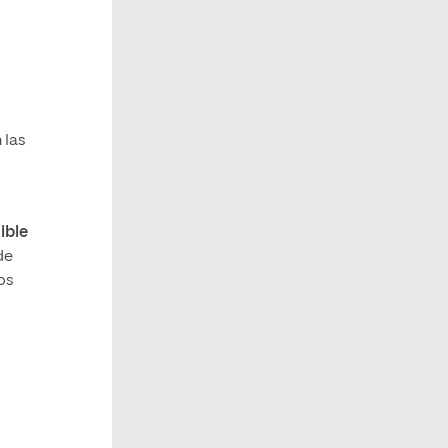
 las
ible
de
os