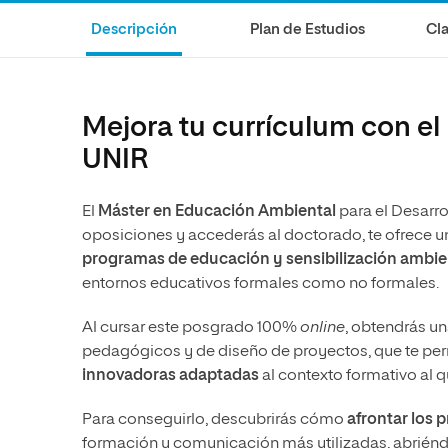
Ciencias de la Salud
Ingeniería y Tecnología
Grupo Educativo Proeduca
Descripción
Plan de Estudios
Cla
Ciencias Sociales
Diseño
Humanidades
Ciencias de la Salud
Artes
Ciencias Sociales
Mejora tu currículum con e
Música
Humanidades
UNIR
Artes
El
Máster en Educación Ambiental
para el Desarro
Música
oposiciones y accederás al doctorado, te ofrece u
programas de educación y sensibilización ambie
entornos educativos formales como no formales.
Al cursar este posgrado 100%
online
, obtendrás u
pedagógicos y de diseño de proyectos, que te perm
innovadoras adaptadas
al contexto formativo al qu
Para conseguirlo, descubrirás cómo
afrontar los 
formación y comunicación más utilizadas, abriéndo