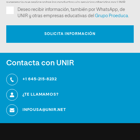
Contacta con UNIR
+1 645-215-8232
¿TE LLAMAMOS?
INFOUSA@UNIR.NET