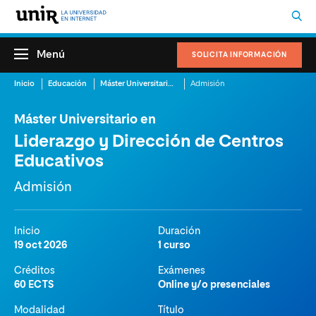
Menú
SOLICITA INFORMACIÓN
Inicio
Educación
Máster Universitario en Liderazgo y Dirección de Centros Educativos
Admisión
Máster Universitario en
Liderazgo y Dirección de Centros
Educativos
Admisión
Inicio
Duración
19 oct 2026
1 curso
Créditos
Exámenes
60 ECTS
Online y/o presenciales
Modalidad
Título