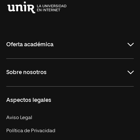
Universidad
Internacional
de
La
Rioja
Oferta académica
Educación
Sobre nosotros
Derecho
Ciencias de la Seguridad
Misión y Valores
Aspectos legales
Empresa
Nuestro Equipo
MBA
Contacto
Aviso Legal
Marketing y Comunicación
Política de Privacidad