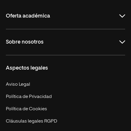
La
Rioja
Oferta académica
Educación
Sobre nosotros
Derecho
Ciencias de la Seguridad
Misión y Valores
Aspectos legales
Empresa
Nuestro Equipo
MBA
Contacto
Aviso Legal
Marketing y Comunicación
Política de Privacidad
Ingeniería
Política de Cookies
Diseño
Cláusulas legales RGPD
Ciencias de la Salud