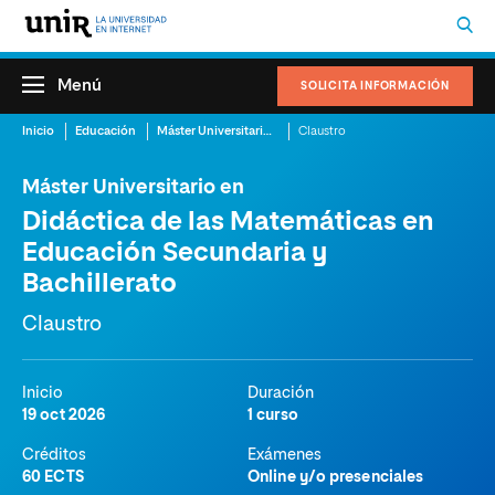
Menú
SOLICITA INFORMACIÓN
Inicio
Educación
Máster Universitario en Didáctica de las Matemáticas en Educación Secundaria y Bachillerato
Claustro
Máster Universitario en
Didáctica de las Matemáticas en
Educación Secundaria y
Bachillerato
Claustro
Inicio
Duración
19 oct 2026
1 curso
Créditos
Exámenes
60 ECTS
Online y/o presenciales