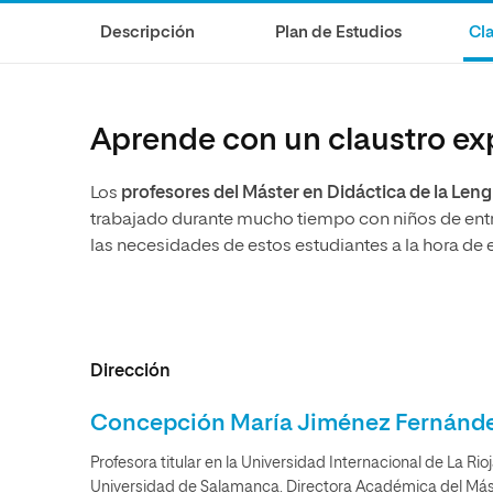
Ciencias de la Salud
Ingeniería y Tecnología
Grupo Educativo Proeduca
Descripción
Plan de Estudios
Cla
Ciencias Sociales
Diseño
Humanidades
Ciencias de la Salud
Artes
Ciencias Sociales
Aprende con un claustro ex
Música
Humanidades
Los
profesores del Máster en Didáctica de la Leng
Artes
trabajado durante mucho tiempo con niños de entre
Música
las necesidades de estos estudiantes a la hora de
Dirección
Concepción María Jiménez Fernánd
Profesora titular en la Universidad Internacional de La R
Universidad de Salamanca. Directora Académica del Más