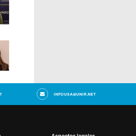
?
INFOUSA@UNIR.NET