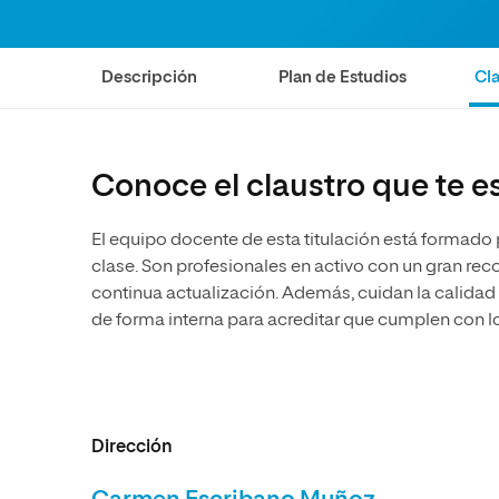
Ciencias de la Salud
Ingeniería y Tecnología
Grupo Educativo Proeduca
Ciencias Sociales
Diseño
Descripción
Plan de Estudios
Cla
Humanidades
Ciencias de la Salud
Artes
Ciencias Sociales
Música
Humanidades
Conoce el claustro que te e
Artes
Música
El equipo docente de esta titulación está formado
clase. Son profesionales en activo con un gran r
continua actualización. Además, cuidan la calidad
de forma interna para acreditar que cumplen con l
Dirección