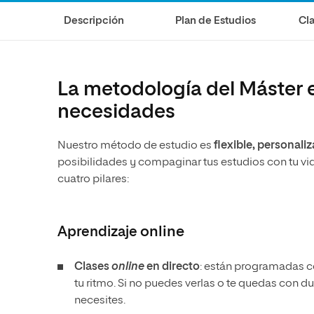
Ciencias de la Salud
Ingeniería y Tecnología
Grupo Educativo Proeduca
Descripción
Plan de Estudios
Cla
Ciencias Sociales
Diseño
Humanidades
Ciencias de la Salud
Artes
Ciencias Sociales
La metodología del Máster e
Música
Humanidades
necesidades
Artes
Nuestro método de estudio es
flexible, personali
Música
posibilidades y compaginar tus estudios con tu vi
cuatro pilares:
Aprendizaje
online
Clases
online
en directo
: están programadas co
tu ritmo. Si no puedes verlas o te quedas con d
necesites.