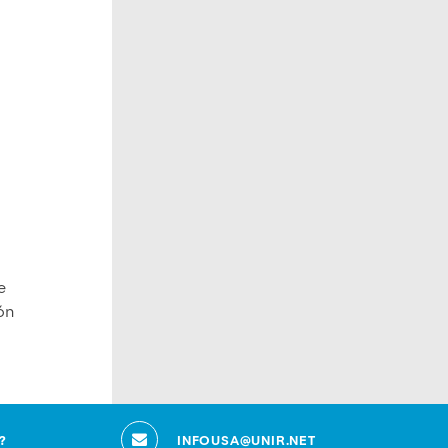
e
ón
?
INFOUSA@UNIR.NET