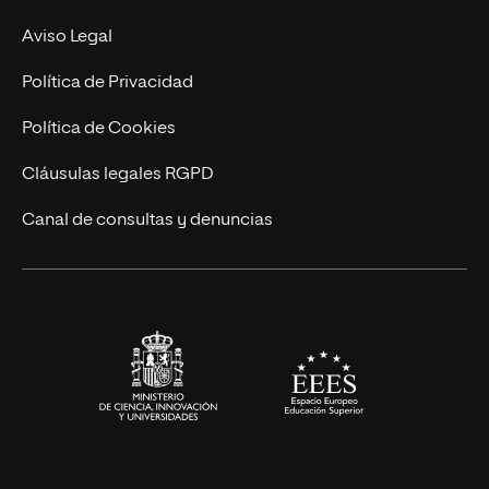
MBA
Contacto
Aviso Legal
Marketing y Comunicación
Política de Privacidad
Ingeniería
Política de Cookies
Diseño
Cláusulas legales RGPD
Ciencias de la Salud
Canal de consultas y denuncias
Artes y Humanidades