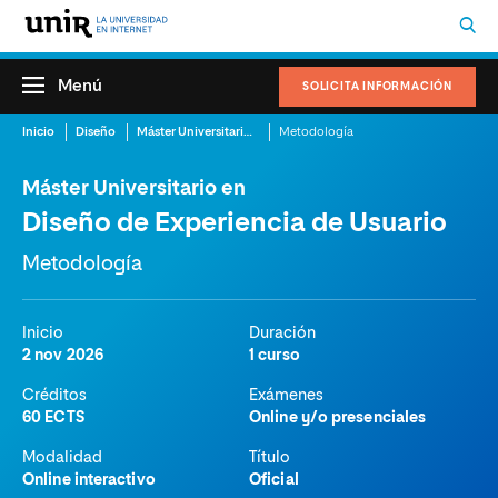
Menú
SOLICITA INFORMACIÓN
Inicio
Diseño
Máster Universitario en Diseño de Experiencia de Usuario
Metodología
Máster Universitario en
Diseño de Experiencia de Usuario
Metodología
Inicio
Duración
2 nov 2026
1 curso
Créditos
Exámenes
60 ECTS
Online y/o presenciales
Modalidad
Título
Online interactivo
Oficial