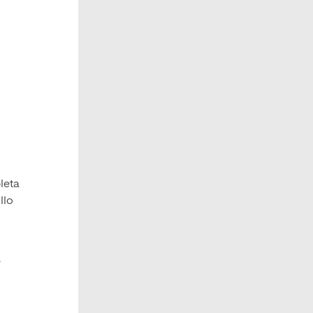
leta
llo
e