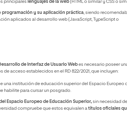
os principales
lenguajes de la web
(HTML o similar y CSS o simi
e
programación y su aplicación práctica
, siendo recomendab
ión aplicados al desarrollo web (JavaScript, TypeScript o
Desarrollo de Interfaz de Usuario Web
es necesario poseer un
itos de acceso establecidos en el RD 822/2021, que incluyen:
e una institución de educación superior del Espacio Europeo 
 habilite para cursar un posgrado.
a del Espacio Europeo de Educación Superior,
sin necesidad d
iversidad compruebe que estos equivalen a
títulos oficiales q