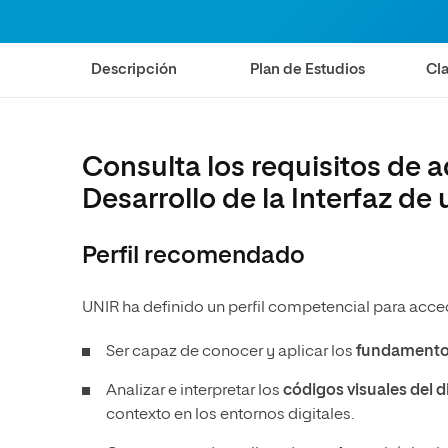
Ciencias de la Salud
Ingeniería y Tecnología
Grupo Educativo Proeduca
Ciencias Sociales
Diseño
Descripción
Plan de Estudios
Cla
Humanidades
Ciencias de la Salud
Artes
Ciencias Sociales
Música
Humanidades
Consulta los requisitos de 
Artes
Desarrollo de la Interfaz de 
Música
Perfil recomendado
UNIR ha definido un perfil competencial para acce
Ser capaz de conocer y aplicar los
fundamentos
Analizar e interpretar los
códigos visuales del d
contexto en los entornos digitales.