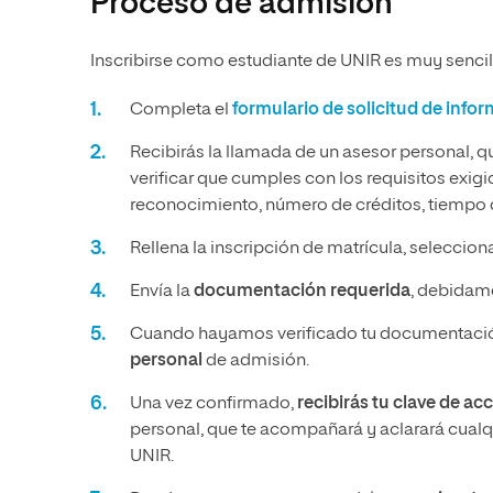
Proceso de admisión
Inscribirse como estudiante de UNIR es muy sencill
Completa el
formulario de solicitud de info
Recibirás la llamada de un asesor personal, q
verificar que cumples con los requisitos exig
reconocimiento, número de créditos, tiempo q
Rellena la inscripción de matrícula, seleccio
Envía la
documentación requerida
, debidame
Cuando hayamos verificado tu documentació
personal
de admisión.
Una vez confirmado,
recibirás tu clave de ac
personal, que te acompañará y aclarará cualqu
UNIR.