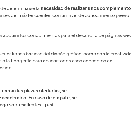
uede determinarse la
necesidad de realizar unos complemento
iantes del máster cuenten con un nivel de conocimiento previo
ra adquirir los conocimientos para el desarrollo de páginas we
n cuestiones básicas del diseño gráfico, como son la creativid
n o la tipografía para aplicar todos esos conceptos en
esign.
superan las plazas ofertadas, se
te académico. En caso de empate, se
ego sobresalientes, y así