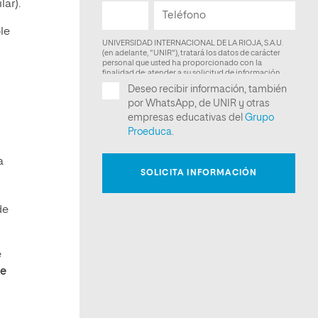
lar).
le
a
de
e
ue