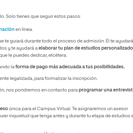
o. Solo tienes que seguir estos pasos:
rmación
en línea.
ue te guiará durante todo el proceso de admisión. Él te ayudará
idos y te ayudará a
elaborar tu plan de estudios personalizado
ue le puedes dedicar, etcétera.
nando la
forma de pago más adecuada a tus posibilidades.
nte legalizada, para formalizar la inscripción.
n, nos pondremos en contacto para
programar una entrevis
ceso
única para el Campus Virtual. Te asignaremos un asesor
ier inquietud que tenga antes y durante tu etapa de estudios 