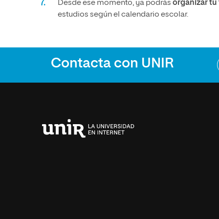
Desde ese momento, ya podrás
organizar t
estudios según el calendario escolar.
Contacta con UNIR
Universidad
Internacional
de
La
Rioja