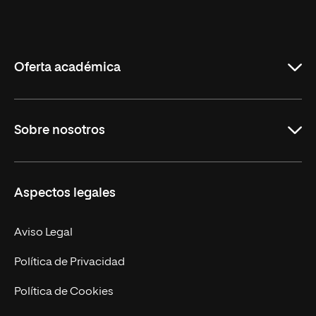
Universidad
Internacional
de
La
Rioja
Oferta académica
Educación
Sobre nosotros
Derecho
Ciencias de la Seguridad
Misión y Valores
Aspectos legales
Empresa
Nuestro Equipo
MBA
Contacto
Aviso Legal
Marketing y Comunicación
Política de Privacidad
Ingeniería
Política de Cookies
Diseño