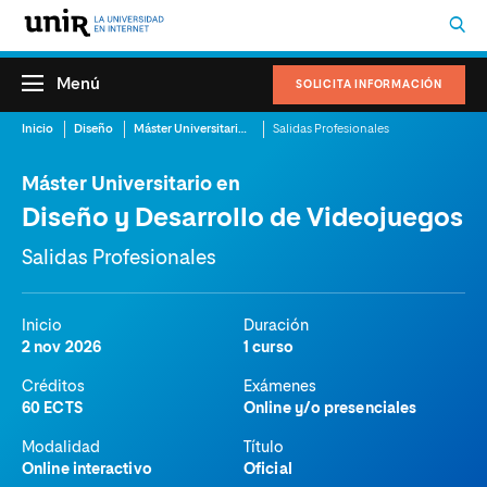
Menú
SOLICITA INFORMACIÓN
Inicio
Diseño
Máster Universitario en Diseño y Desarrollo de Videojuegos
Salidas Profesionales
Máster Universitario en
Diseño y Desarrollo de Videojuegos
Salidas Profesionales
Inicio
Duración
2 nov 2026
1 curso
Créditos
Exámenes
60 ECTS
Online y/o presenciales
Modalidad
Título
Online interactivo
Oficial