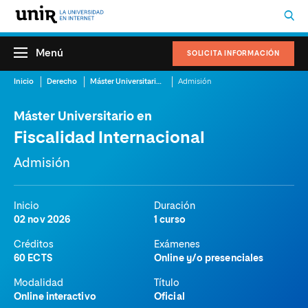
Menú
SOLICITA INFORMACIÓN
Inicio
Derecho
Máster Universitario en Fiscalidad Internacional
Admisión
Máster Universitario en
Fiscalidad Internacional
Admisión
Inicio
Duración
02 nov 2026
1 curso
Créditos
Exámenes
60 ECTS
Online y/o presenciales
Modalidad
Título
Online interactivo
Oficial