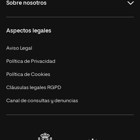
Sobre nosotros
Derecho
Ciencias de la Seguridad
Misión y Valores
Aspectos legales
Empresa
Nuestro Equipo
MBA
Contacto
Aviso Legal
Marketing y Comunicación
Política de Privacidad
Ingeniería
Política de Cookies
Diseño
Cláusulas legales RGPD
Ciencias de la Salud
Canal de consultas y denuncias
Artes y Humanidades