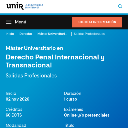
Menú
SOLICITA INFORMACIÓN
Inicio
Derecho
Máster Universitario en Derecho Penal Internacional y Transnacional
Salidas Profesionales
Máster Universitario en
Derecho Penal Internacional y
Transnacional
Salidas Profesionales
Inicio
Duración
02 nov 2026
1 curso
Créditos
Exámenes
60 ECTS
Online y/o presenciales
Modalidad
Título