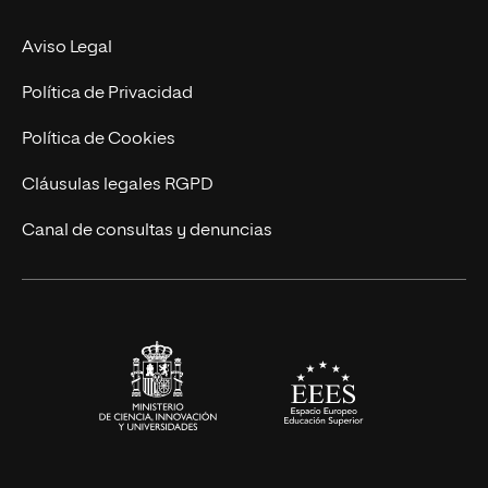
MBA
Contacto
Aviso Legal
Marketing y Comunicación
Política de Privacidad
Ingeniería
Política de Cookies
Diseño
Cláusulas legales RGPD
Ciencias de la Salud
Canal de consultas y denuncias
Artes y Humanidades