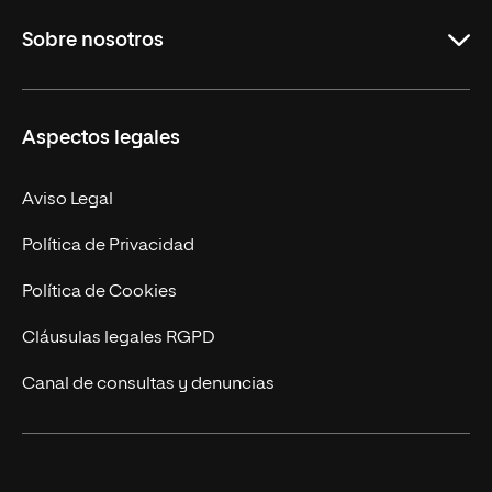
Educación
Sobre nosotros
Derecho
Ciencias de la Seguridad
Misión y Valores
Aspectos legales
Empresa
Nuestro Equipo
MBA
Contacto
Aviso Legal
Marketing y Comunicación
Política de Privacidad
Ingeniería
Política de Cookies
Diseño
Cláusulas legales RGPD
Ciencias de la Salud
Canal de consultas y denuncias
Artes y Humanidades