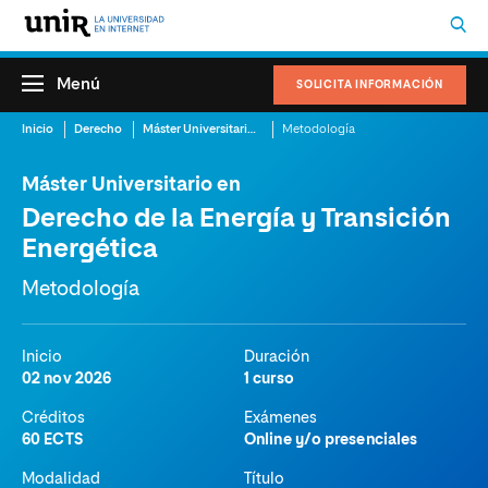
Menú
SOLICITA INFORMACIÓN
Inicio
Derecho
Máster Universitario en Derecho de la Energía y Transición Energética
Metodología
Máster Universitario en
Derecho de la Energía y Transición
Energética
Metodología
Inicio
Duración
02 nov 2026
1 curso
Créditos
Exámenes
60 ECTS
Online y/o presenciales
Modalidad
Título