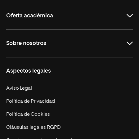
La
Rioja
Oferta académica
Educación
Sobre nosotros
Derecho
Ciencias de la Seguridad
Misión y Valores
Aspectos legales
Empresa
Nuestro Equipo
MBA
Contacto
Aviso Legal
Marketing y Comunicación
Política de Privacidad
Ingeniería
Política de Cookies
Diseño
Cláusulas legales RGPD
Ciencias de la Salud