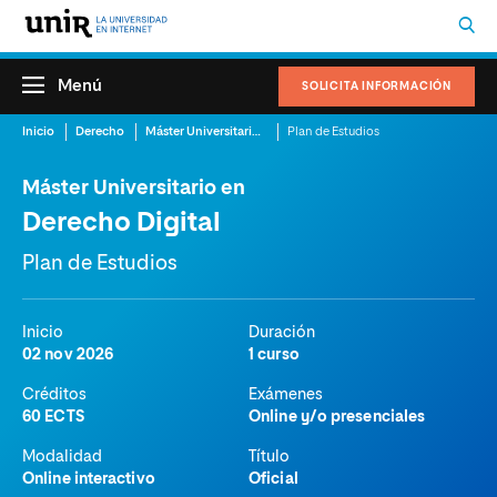
Menú
SOLICITA INFORMACIÓN
Inicio
Derecho
Máster Universitario en Derecho Digital
Plan de Estudios
Máster Universitario en
Derecho Digital
Plan de Estudios
Inicio
Duración
02 nov 2026
1 curso
Créditos
Exámenes
60 ECTS
Online y/o presenciales
Modalidad
Título
Online interactivo
Oficial