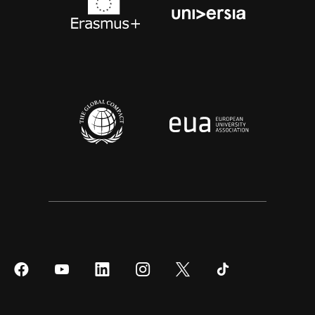
Síguenos
Síguenos
Síguenos
Síguenos
Síguenos
Síguenos
en
en
en
en
en
en
Facebook
YouTube
LinkedIn
Instagram
Twitter
Tiktok