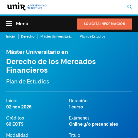
Menú
SOLICITA INFORMACIÓN
Inicio
Derecho
Máster Universitario en Derecho de los Mercados Financieros
Plan de Estudios
Máster Universitario en
Derecho de los Mercados
Financieros
Plan de Estudios
Inicio
Duración
02 nov 2026
1 curso
Créditos
Exámenes
60 ECTS
Online y/o presenciales
Modalidad
Título