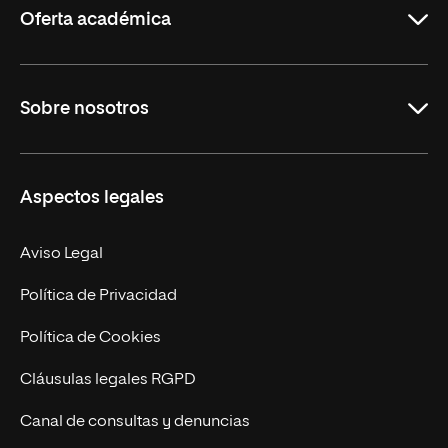
Oferta académica
Educación
Sobre nosotros
Derecho
Ciencias de la Seguridad
Misión y Valores
Aspectos legales
Empresa
Nuestro Equipo
MBA
Contacto
Aviso Legal
Marketing y Comunicación
Política de Privacidad
Ingeniería
Política de Cookies
Diseño
Cláusulas legales RGPD
Ciencias de la Salud
Canal de consultas y denuncias