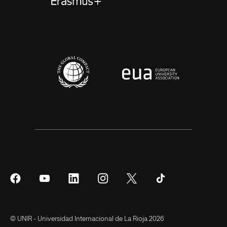
Síguenos
Síguenos
Síguenos
Síguenos
Síguenos
Síguenos
en
en
en
en
en
en
Facebook
YouTube
LinkedIn
Instagram
Twitter
Tiktok
© UNIR - Universidad Internacional de La Rioja 2026